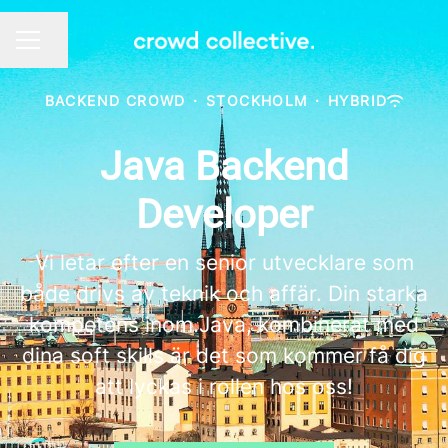
Share page
CAREER MENU
BACKEND CROWD
·
STOCKHOLM
·
HYBRID
Java Backend
Developer
Vi letar efter en senior utvecklare som
både drivs av teknik och affär. Din starka
kompetens inom Java, kombinerat med
dina soft skills är det som kommer få dig
att lyckas i rollen hos oss!